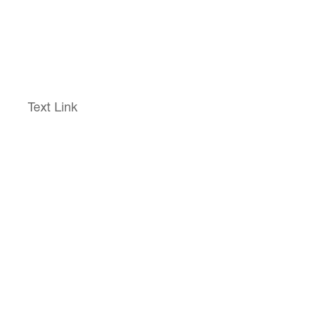
Services
Website
Text Link